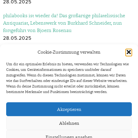
28.05.2025
philabooks ist wieder da! Das großartige philatelistische
Antiquariat, Lebenswerk von Burkhard Schneider, nun
fortgeführt von Bjoern Rosenau
28.05.2025
Herzlich willkommen auf der „BiggePhila“, der
Cookie-Zustimmung verwalten
Sammlerbörse am Biggesee, Olpe 24.11.2024 – Eintritt frei!
Um dir ein optimales Erlebnis zu bieten, verwenden wir Technologien wie
16.11.2024
Cookies, um Geräteinformationen zu speichern und/oder darauf
zuzugreifen. Wenn du diesen Technologien zustimmst, können wir Daten
Südwestfalenbörse 2024 Siegen, Briefmarken | Münzen |
wie das Surfverhalten oder eindeutige IDs auf dieser Website verarbeiten.
Wenn du deine Zustimmung nicht erteilst oder zurückziehst, können
Sonderpostamt
bestimmte Merkmale und Funktionen beeinträchtigt werden.
12.04.2024
Akzeptieren
Ablehnen
In a working relationship with
Einstellungen ansehen