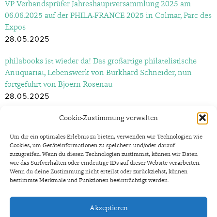
VP Verbandsprüfer Jahreshauptversammlung 2025 am
06.06.2025 auf der PHILA-FRANCE 2025 in Colmar, Parc des
Expos
28.05.2025
philabooks ist wieder da! Das großartige philatelistische
Antiquariat, Lebenswerk von Burkhard Schneider, nun
fortgeführt von Bjoern Rosenau
28.05.2025
Herzlich willkommen auf der „BiggePhila“, der
Cookie-Zustimmung verwalten
Sammlerbörse am Biggesee, Olpe 24.11.2024 – Eintritt frei!
Um dir ein optimales Erlebnis zu bieten, verwenden wir Technologien wie
16.11.2024
Cookies, um Geräteinformationen zu speichern und/oder darauf
zuzugreifen. Wenn du diesen Technologien zustimmst, können wir Daten
Südwestfalenbörse 2024 Siegen, Briefmarken | Münzen |
wie das Surfverhalten oder eindeutige IDs auf dieser Website verarbeiten.
Wenn du deine Zustimmung nicht erteilst oder zurückziehst, können
Sonderpostamt
bestimmte Merkmale und Funktionen beeinträchtigt werden.
12.04.2024
Akzeptieren