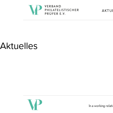
AKTU
Aktuelles
In a working relat