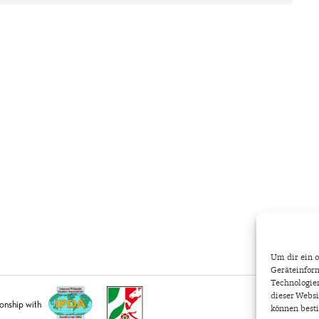
Um dir ein o
Geräteinform
Technologien
dieser Websi
ionship with
IMPRES
können best