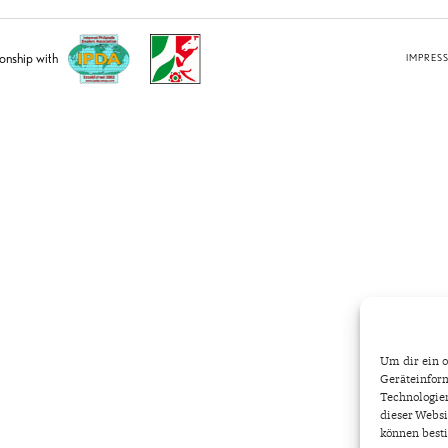
ionship with
IMPRES
Um dir ein o
Geräteinform
Technologien
dieser Websi
können best