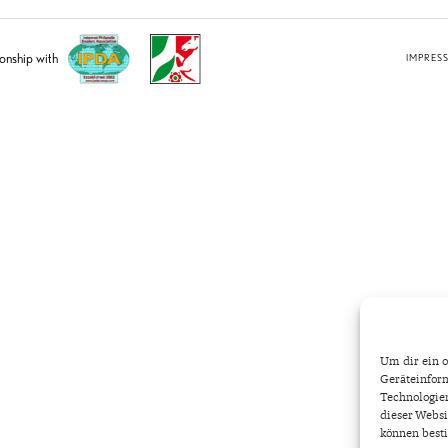
ionship with
IMPRES
Um dir ein o
Geräteinform
Technologien
dieser Websi
können best