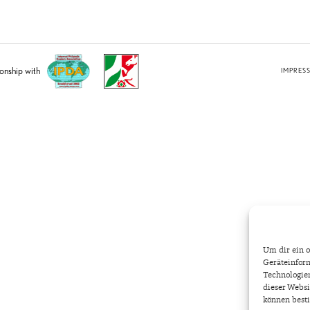
ionship with
IMPRES
Um dir ein o
Geräteinform
Technologien
dieser Websi
können best