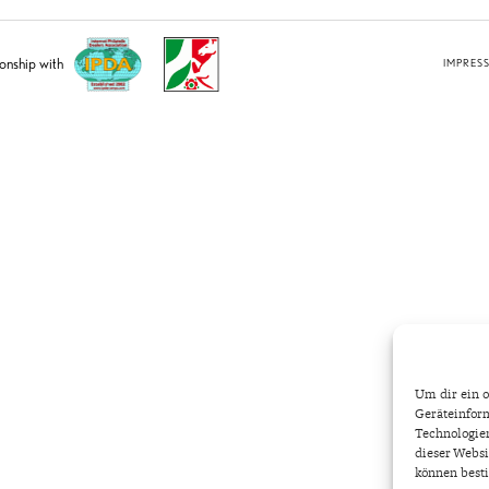
ionship with
IMPRES
Um dir ein o
Geräteinform
Technologien
dieser Websi
können best